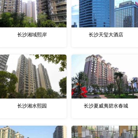
长沙湘域熙岸
长沙天玺大酒店
长沙湘水熙园
长沙夏威夷碧水春城